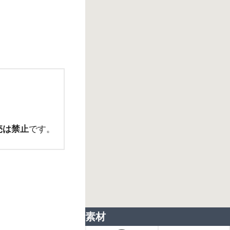
売は禁止
です。
素材